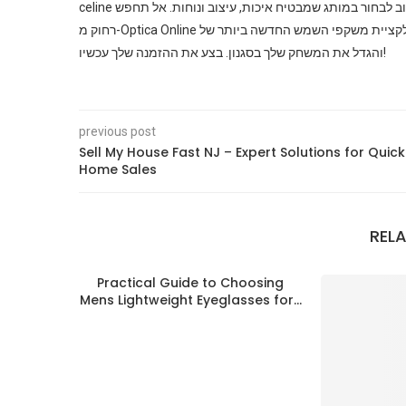
celine או משקפי שמש דיור לנשים, חשוב לבחור במותג שמבטיח איכות, עיצוב ונוחות. אל תחפש [ANCHOR:משקפי שמש דיור לנשים]
רחוק מ-Optica Online עבור קולקציית משקפי השמש החדשה ביותר של Celine. גלה את הקולקציה המעודנת שלנו של משקפי מעצבים
והגדל את המשחק שלך בסגנון. בצע את ההזמנה שלך עכשיו!
previous post
Sell My House Fast NJ – Expert Solutions for Quick
Home Sales
REL
Practical Guide to Choosing
Mens Lightweight Eyeglasses for...