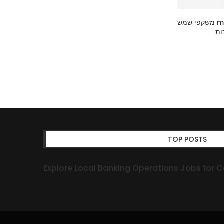
משקפי שמש miu miu באופטיקה אונליין:
TOP POSTS
Explore Local Banking Operations Jobs for C