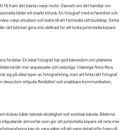
att få fram det bästa i varje motiv. Oavsett om det handlar om
essionella bilder ett starkt intryck. En fotograf med erfarenhet och
ika i varje situation och bidra till att förmedla rätt budskap. Detta
 rätt bild kan göra stor skillnad för att locka potentiella köpare
lera fördelar. En lokal fotograf har god kännedom om platsens
 bilderna blir mer anpassade och naturliga. I Haninge finns flera
rar sig på olika typer av fotografering, men att hitta rätt fotograf
kan dessutom erbjuda flexibilitet och snabbare kommunikation,
om kräver både teknisk skicklighet och estetisk känsla. Bilderna
 inbjudande atmosfär som gör att potentiella köpare vill veta mer.
otografering kan du vara säker på att varje detalj lyfts fram på