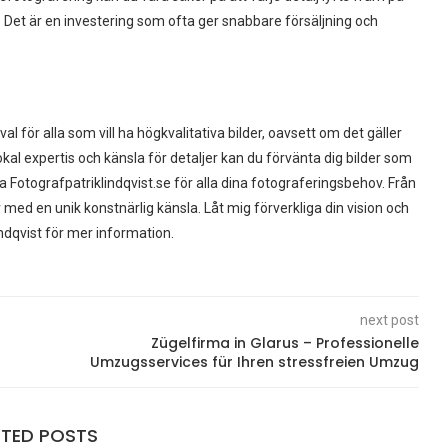
g. Det är en investering som ofta ger snabbare försäljning och
al för alla som vill ha högkvalitativa bilder, oavsett om det gäller
kal expertis och känsla för detaljer kan du förvänta dig bilder som
a Fotografpatriklindqvist.se för alla dina fotograferingsbehov. Från
r med en unik konstnärlig känsla. Låt mig förverkliga din vision och
ndqvist för mer information.
next post
Zügelfirma in Glarus – Professionelle
Umzugsservices für Ihren stressfreien Umzug
ATED POSTS