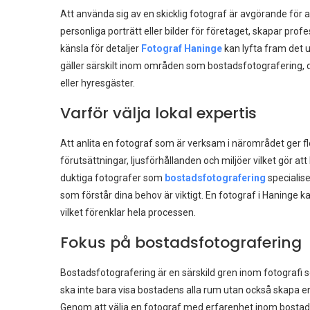
Att använda sig av en skicklig fotograf är avgörande för 
personliga porträtt eller bilder för företaget, skapar prof
känsla för detaljer
Fotograf Haninge
kan lyfta fram det un
gäller särskilt inom områden som bostadsfotografering, där
eller hyresgäster.
Varför välja lokal expertis
Att anlita en fotograf som är verksam i närområdet ger f
förutsättningar, ljusförhållanden och miljöer vilket gör att
duktiga fotografer som
bostadsfotografering
specialise
som förstår dina behov är viktigt. En fotograf i Haninge 
vilket förenklar hela processen.
Fokus på bostadsfotografering
Bostadsfotografering är en särskild gren inom fotografi s
ska inte bara visa bostadens alla rum utan också skapa en
Genom att välja en fotograf med erfarenhet inom bostadsf