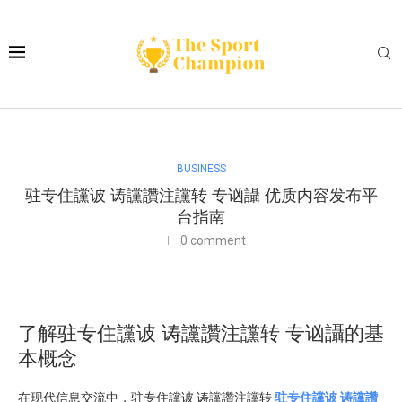
BUSINESS
驻专住讜诐 诪讜讚注讜转 专讻讘 优质内容发布平
台指南
0 comment
了解驻专住讜诐 诪讜讚注讜转 专讻讘的基
本概念
在现代信息交流中，驻专住讜诐 诪讜讚注讜转
驻专住讜诐 诪讜讚