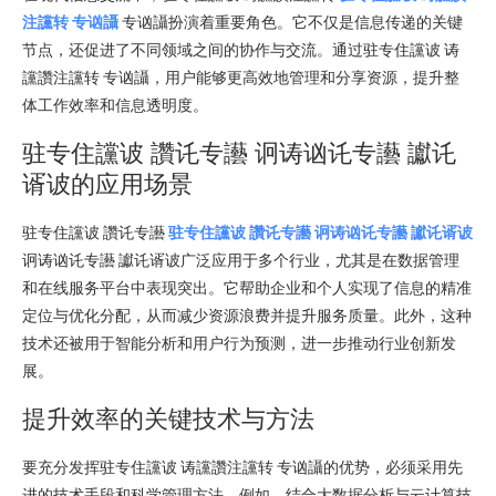
注讜转 专讻讘
专讻讘扮演着重要角色。它不仅是信息传递的关键
节点，还促进了不同领域之间的协作与交流。通过驻专住讜诐 诪
讜讚注讜转 专讻讘，用户能够更高效地管理和分享资源，提升整
体工作效率和信息透明度。
驻专住讜诐 讚讬专讛 诇诪讻讬专讛 讞讬
谞诐的应用场景
驻专住讜诐 讚讬专讛
驻专住讜诐 讚讬专讛 诇诪讻讬专讛 讞讬谞诐
诇诪讻讬专讛 讞讬谞诐广泛应用于多个行业，尤其是在数据管理
和在线服务平台中表现突出。它帮助企业和个人实现了信息的精准
定位与优化分配，从而减少资源浪费并提升服务质量。此外，这种
技术还被用于智能分析和用户行为预测，进一步推动行业创新发
展。
提升效率的关键技术与方法
要充分发挥驻专住讜诐 诪讜讚注讜转 专讻讘的优势，必须采用先
进的技术手段和科学管理方法。例如，结合大数据分析与云计算技