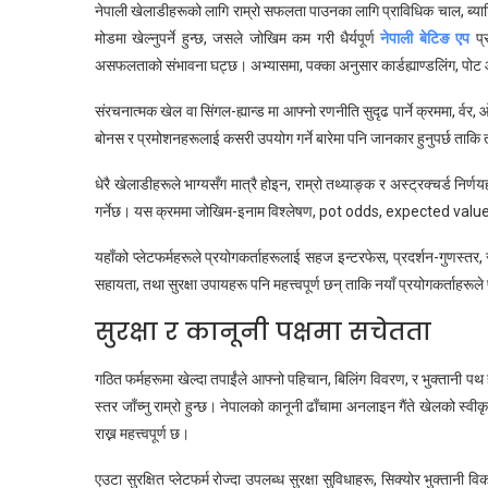
नेपाली खेलाडीहरूको लागि राम्रो सफलता पाउनका लागि प्राविधिक चाल, ब्याटिंग
मोडमा खेल्नुपर्ने हुन्छ, जसले जोखिम कम गरी धैर्यपूर्ण
नेपाली बेटिङ एप
प्र
असफलताको संभावना घट्छ। अभ्यासमा, पक्का अनुसार कार्डह्याण्डलिंग, पोट 
संरचनात्मक खेल वा सिंगल-ह्यान्ड मा आफ्नो रणनीति सुदृढ पार्ने क्रममा, र्वर,
बोनस र प्रमोशनहरूलाई कसरी उपयोग गर्ने बारेमा पनि जानकार हुनुपर्छ ता
धेरै खेलाडीहरूले भाग्यसँग मात्रै होइन, राम्रो तथ्याङ्क र अस्ट्रक्चर्ड न
गर्नेछ। यस क्रममा जोखिम-इनाम विश्लेषण, pot odds, expected value, र
यहाँको प्लेटफर्महरूले प्रयोगकर्ताहरूलाई सहज इन्टरफेस, प्रदर्शन-गुणस्तर, र
सहायता, तथा सुरक्षा उपायहरू पनि महत्त्वपूर्ण छन् ताकि नयाँ प्रयोगकर्ताहर
सुरक्षा र कानूनी पक्षमा सचेतता
गठित फर्महरूमा खेल्दा तपाईंले आफ्नो पहिचान, बिलिंग विवरण, र भुक्तानी पथ हर
स्तर जाँच्नु राम्रो हुन्छ। नेपालको कानूनी ढाँचामा अनलाइन गैंते खेलको स्वी
राख्न महत्त्वपूर्ण छ।
एउटा सुरक्षित प्लेटफर्म रोज्दा उपलब्ध सुरक्षा सुविधाहरू, सिक्योर भुक्तानी