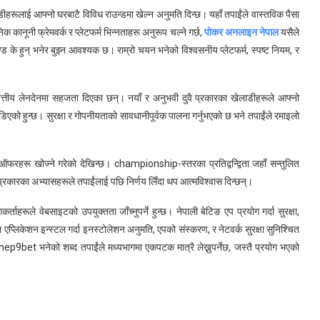
ूलाई आफ्नो घरबाटै विविध राउन्डमा खेल्न अनुमति दिन्छ। यहाँ तपाईंले वास्तविक पैसा
क कानूनी फ्रेमवर्क र प्लेटफर्म भिन्नताहरू अनुरूप चल्ने गर्छ,
पोकर अनलाइन नेपाल
यसैले
पदण्ड के हुन् भनेर बुझ्न आवश्यक छ। राम्रो चयन भनेको विश्वसनीय प्लेटफर्म, स्पष्ट नियम, र
वित्तीय लेनदेनमा सहजता दिएका छन्। नयाँ र अनुभवी दुवै प्रकारका खेलाडीहरूले आफ्नो
एको हुन्छ। सुरक्षा र गोपनीयताको सावधानीपूर्वक पालना गर्नुभएको छ भने तपाईंले रमाइलो
ऑफरहरू खोज्ने गरेको देखिन्छ। championship-स्तरका प्रतिद्वन्द्विता जहाँ सन्तुलित
 प्रकारका अभ्यासहरूले तपाईंलाई पछि निर्णय लिँदा थप आत्मविश्वास दिन्छन्।
रूले वेबसाइटको उपयुक्तता जाँच्नुपर्ने हुन्छ। नेपाली बेटिङ एप प्रयोग गर्दा सुरक्षा,
रमा एप्लिकेशन इन्स्टल गर्दा इनस्टोलेशन अनुमति, एपको संस्करण, र नेटवर्क सुरक्षा सुनिश्चित
nep9bet भनेको शब्द तपाईंले मध्यभागमा एकपटक मात्रै लेख्नुपर्नेछ, जस्तै प्रयोग भएको