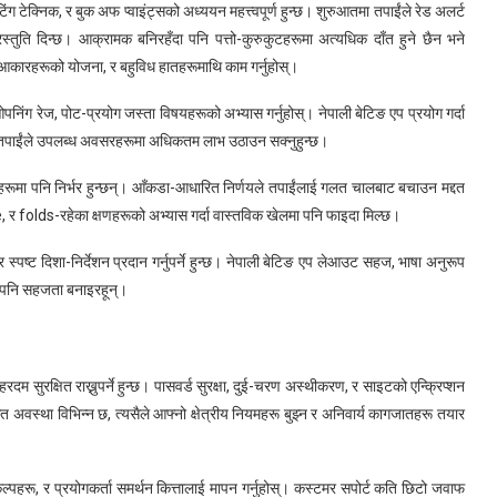
 टेक्निक, र बुक अफ प्वाइंट्सको अध्ययन महत्त्वपूर्ण हुन्छ। शुरुआतमा तपाईंले रेड अलर्ट
स्तुति दिन्छ। आक्रामक बनिरहँदा पनि पत्तो-कुरुकुटहरूमा अत्यधिक दाँत हुने छैन भने
आकारहरूको योजना, र बहुविध हातहरूमाथि काम गर्नुहोस्।
 ओपनिंग रेज, पोट-प्रयोग जस्ता विषयहरूको अभ्यास गर्नुहोस्। नेपाली बेटिङ एप प्रयोग गर्दा
कि तपाईंले उपलब्ध अवसरहरूमा अधिकतम लाभ उठाउन सक्नुहुन्छ।
िर्णयहरूमा पनि निर्भर हुन्छन्। आँकडा-आधारित निर्णयले तपाईंलाई गलत चालबाट बचाउन मद्दत
 folds-रहेका क्षणहरूको अभ्यास गर्दा वास्तविक खेलमा पनि फाइदा मिल्छ।
 स्पष्ट दिशा-निर्देशन प्रदान गर्नुपर्ने हुन्छ। नेपाली बेटिङ एप लेआउट सहज, भाषा अनुरूप
ूले पनि सहजता बनाइरहून्।
दम सुरक्षित राख्नुपर्ने हुन्छ। पासवर्ड सुरक्षा, दुई-चरण अस्थीकरण, र साइटको एन्क्रिप्शन
कृत अवस्था विभिन्न छ, त्यसैले आफ्नो क्षेत्रीय नियमहरू बुझ्न र अनिवार्य कागजातहरू तयार
 विकल्पहरू, र प्रयोगकर्ता समर्थन कित्तालाई मापन गर्नुहोस्। कस्टमर सपोर्ट कति छिटो जवाफ