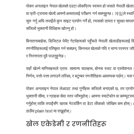
पोकर अनलाइन नेपाल खेलको एउटा लोकप्रिय स्वरूप हो जसले नेपाली खेलाडीहर
वा फ्री-ट्रायमा खेल्दै आफ्नो क्षमतालाई परीक्षण गर्न सक्नुहुन्छ। 게임ले स्थानि
सुरु गर्नु अघि तपाईंले कुन साइट प्रयोग गर्ने हो, त्यसको दायरा र सुरक्षा मा
सजिलो भुक्तानी विधिहरू खोज्नु हो।
बिनातनाबाहेक, डिजिटल पेमेंट गेटवेहरूको पहुँचले नेपाली खेलाडीहरूलाई 
रणनीतिहरूलाई परिष्कृत गर्न सक्छन्, किनभल खेलको गति र भाग्य परस्पर जोडि
र निरन्तरता दुवै पाउनुहुनेछ।
यहाँ खेल्ने मानिसहरूले प्रायः सामान्य चालहरू, बोनस स्लट वा प्रमोशनल 
निर्णय, पत्तो-पत्ता लगाउने तरिका, र बटुम्बर रणनीतिहरू आवश्यक पर्छन्। यस
पोकर अनलाइन नेपाल लेआउट तथा गुर्नीहरू सजिलो बनाएको छ, तर प्रयोगकर्ताह
भुक्तानी सीमा, र ग्राहक सेवा स्तर जाँच्नुहोस्। आफ्ना स्मार्टफोन वा कम्प्यूट
गर्नुहोस् ताकि तपाईंसँग खराब नेटवर्किंग वा डेटा लीकको जोखिम कम होस्। 
ठाउँमा plain text मा राख्नुहोस्।
खेल एकेडेमी र रणनीतिहरू