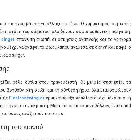
ι ότι ο ήχος μπορεί να αλλάξει τη ζωή. Ο χαρακτήρας, οι μικρές
τά τη στάση του σώματος, όλα δένουν σε μια αυθεντική αφήγηση.
υ
singer
σπάνε τη σιωπή, οι ασκήσεις αναπνοής και τα γρήγορα
νο μέχρι να ανάψει το φως. Κάπου ανάμεσα σε σκηνή και καφέ, ο
ικά ο singer.
άσης
αίζει ρόλο δίπλα στον τραγουδιστή. Οι μικρές συσκευές, τα
που βοηθούν στη στίξη και τη σύνθεση ήχου, όλα διαμορφώνουν
νατής
Electrosewing.gr
ερμηνείας εξασφαλίζεται όχι μόνο από τη
ι ο ήχος στον ακροατή. Μέσα σε αυτό το περιβάλλον, ένα brand
 για όσους αναζητούν ποιότητα.
ψη του κοινού