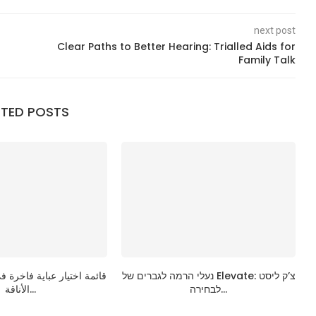
next post
Clear Paths to Better Hearing: Trialled Aids for
Family Talk
ATED POSTS
נעלי הרמה לגברים של Elevate: צ’ק ליסט
قائمة اختيار عباية فاخرة ف
לבחירה...
الأناقة...