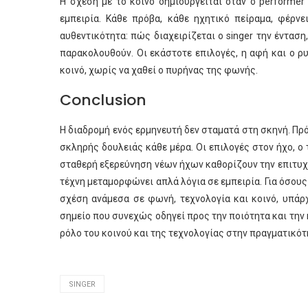
Η σχέση με το κοινό δημιουργείται όταν ο performe
εμπειρία. Κάθε πρόβα, κάθε ηχητικό πείραμα, φέρνε
αυθεντικότητα: πώς διαχειρίζεται ο singer την έντα
παρακολουθούν. Οι εκάστοτε επιλογές, η αφή και ο ρ
κοινό, χωρίς να χαθεί ο πυρήνας της φωνής.
Conclusion
Η διαδρομή ενός ερμηνευτή δεν σταματά στη σκηνή. Πρ
σκληρής δουλειάς κάθε μέρα. Οι επιλογές στον ήχο, ο
σταθερή εξερεύνηση νέων ήχων καθορίζουν την επιτυχία
τέχνη μεταμορφώνει απλά λόγια σε εμπειρία. Για όσους
σχέση ανάμεσα σε φωνή, τεχνολογία και κοινό, υπάρ
σημείο που συνεχώς οδηγεί προς την ποιότητα και την
ρόλο του κοινού και της τεχνολογίας στην πραγματικό
SINGER