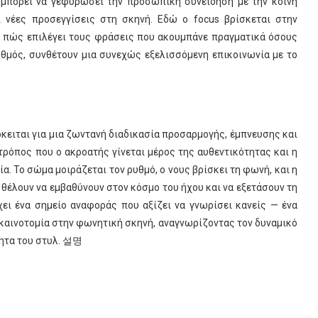
r μπορεί να γεφυρώσει την προσωπική συνείδηση με την κοινή
ι νέες προσεγγίσεις στη σκηνή. Εδώ ο focus βρίσκεται στην
ση, πώς επιλέγει τους φράσεις που ακουμπάνε πραγματικά όσους
υθμός, συνθέτουν μια συνεχώς εξελισσόμενη επικοινωνία με το
όκειται για μια ζωντανή διαδικασία προσαρμογής, έμπνευσης και
 τρόπος που ο ακροατής γίνεται μέρος της αυθεντικότητας και η
. Το σώμα μοιράζεται τον ρυθμό, ο νους βρίσκει τη φωνή, και η
 θέλουν να εμβαθύνουν στον κόσμο του ήχου και να εξετάσουν τη
χει ένα σημείο αναφοράς που αξίζει να γνωρίσει κανείς — ένα
 καινοτομία στην φωνητική σκηνή, αναγνωρίζοντας τον δυναμικό
τητα του στυλ. 설명